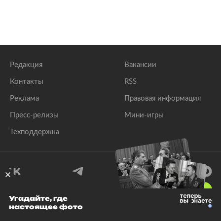
Редакция
Вакансии
Контакты
RSS
Реклама
Правовая информация
Пресс-релизы
Мини-игры
Техподдержка
18
+
Угадайте, где
настоящее фото
© 1999–2026 Все права защищены.
ООО «Лента.Ру»