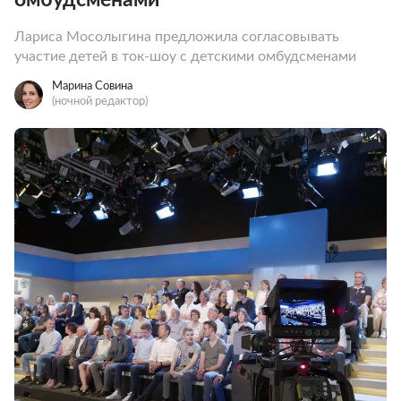
Лариса Мосолыгина предложила согласовывать
участие детей в ток-шоу с детскими омбудсменами
Марина Совина
(ночной редактор)