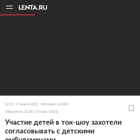
11
A
22:23, 17 марта 2022
Интернет и СМИ
(обновлено: 22:28, 17 марта 2022)
Участие детей в ток-шоу захотели
согласовывать с детскими
омбудсменами