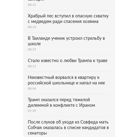
08:21
Храбрый пес вступил в опасную схватку
с медведем ради спасения хозяина
08:19
В Таиланде ученик устроил стрельбу в
школе
08:15
Стало известно о любви Трампа к траве
08:11
Неизвестный ворвался в квартиру к
российской школьнице и напал на нее
08:04
Трамп оказался перед тяжелой
дилеммой в конфликте с Ираном
07:59
После слухов об уходе из Совфеда мать
Собчак оказалась в списке кандидатов в
сенаторы