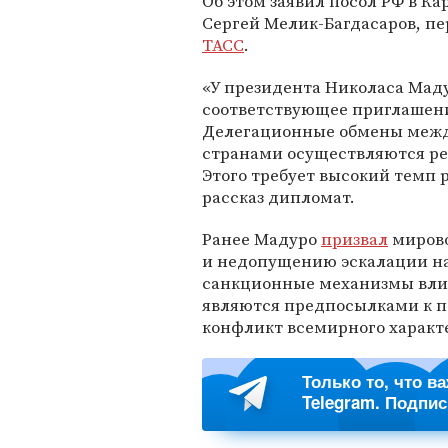
Об этом заявил посол РФ в Ка
Сергей Мелик-Багдасаров, пе
ТАСС
.
«У президента Николаса Мад
соответствующее приглашен
Делегационные обмены меж
странами осуществляются ре
Этого требует высокий темп 
рассказ дипломат.
Ранее Мадуро
призвал
мирово
и недопущению эскалации на
санкционные механизмы вли
являются предпосылками к 
конфликт всемирного характ
Только то, что в
Telegram. Подпи