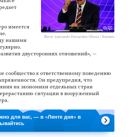
ракасе
редает
уро имеется
ие.
Фото: Leonardo Fernandez Viloria / Reuters
ду нашими
гулярно.
развития двусторонних отношений», —
е сообщество к ответственному поведению
пряженности. Он предупредил, что
яния на экономики отдельных стран
перерастанию ситуации в вооруженный
ера.
ажно для вас, — в «Ленте дня» в
сывайтесь