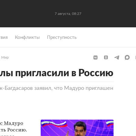
7 августа, 08:27
вия
Конфликты
Преступность
Мир
лы пригласили в Россию
-Багдасаров заявил, что Мадуро приглашен
с Мадуро
ть Россию.