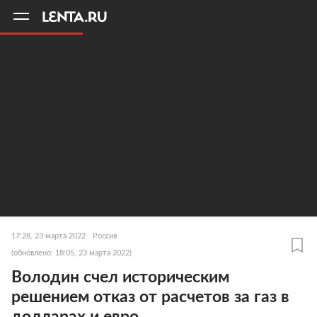
11
A
17:28, 23 марта 2022
Россия
(обновлено: 18:05, 23 марта 2022)
Володин счел историческим
решением отказ от расчетов за газ в
долларах и евро