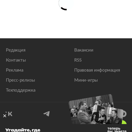
Редакция
Вакансии
Контакты
RSS
Реклама
Правовая информация
Пресс-релизы
Мини-игры
Техподдержка
18
+
Угадайте, где