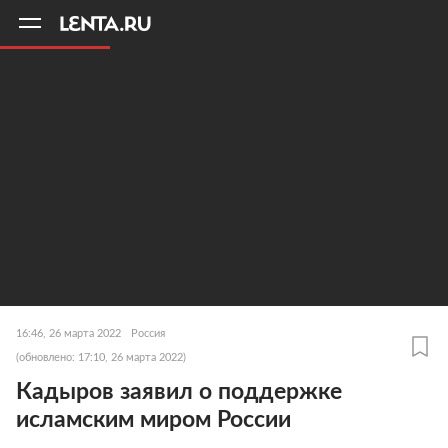
11
A
16:46, 26 марта 2022
Россия
(обновлено: 17:10, 26 марта 2022)
Кадыров заявил о поддержке
исламским миром России