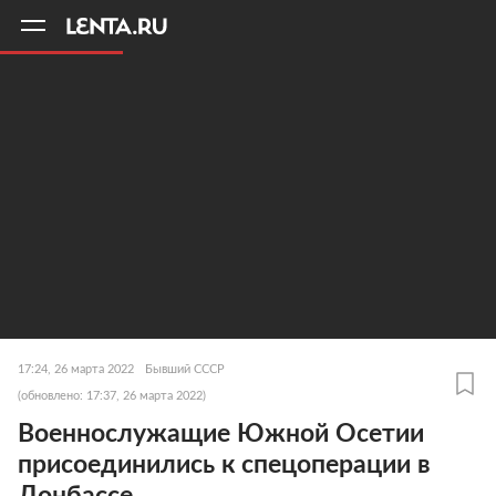
11
A
17:24, 26 марта 2022
Бывший СССР
(обновлено: 17:37, 26 марта 2022)
Военнослужащие Южной Осетии
присоединились к спецоперации в
Донбассе