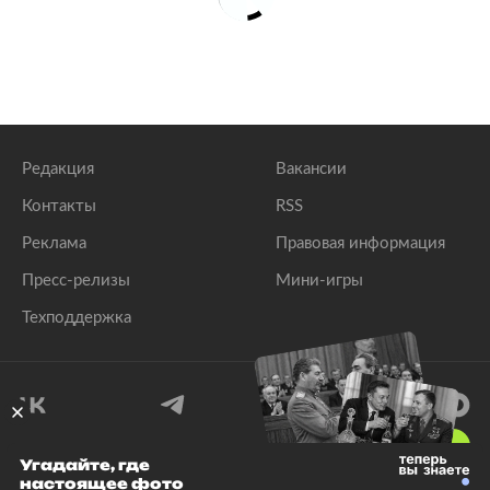
Редакция
Вакансии
Контакты
RSS
Реклама
Правовая информация
Пресс-релизы
Мини-игры
Техподдержка
18
+
Угадайте, где
настоящее фото
© 1999–2026 Все права защищены.