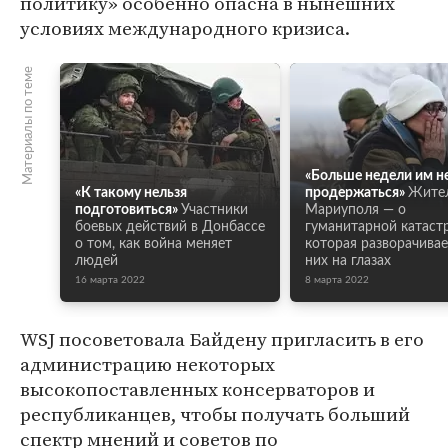
политику» особенно опасна в нынешних
условиях международного кризиса.
Материалы по теме
«Больше недели им н
«К такому нельзя
продержаться»
Жите
подготовиться»
Участники
Мариуполя — о
боевых действий в Донбассе
гуманитарной катаст
о том, как война меняет
которая разворачивае
людей
них на глазах
16 марта 2022
8 марта 2022
WSJ посоветовала Байдену пригласить в его
администрацию некоторых
высокопоставленных консерваторов и
республиканцев, чтобы получать больший
спектр мнений и советов по