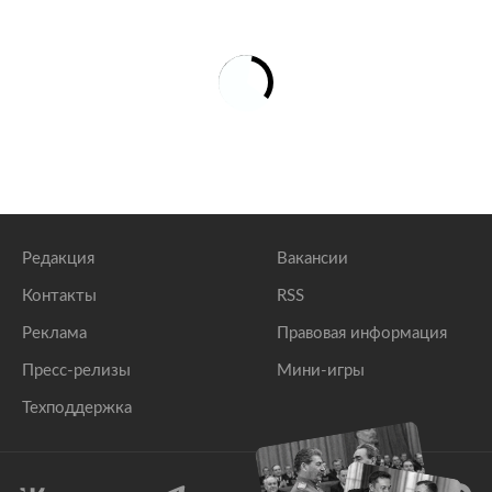
Редакция
Вакансии
Контакты
RSS
Реклама
Правовая информация
Пресс-релизы
Мини-игры
Техподдержка