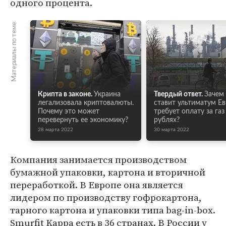
одного процента.
Материалы по теме
Крипта в законе.
Украина
Твердый ответ.
Зачем
легализовала криптовалюты.
ставит ультиматум Ев
Почему это может
требует оплату за газ
перевернуть ее экономику?
рублях?
28 марта 2022
30 марта 2022
Компания занимается производством
бумажной упаковки, картона и вторичной
переработкой. В Европе она является
лидером по производству гофрокартона,
тарного картона и упаковки типа bag-in-box.
Smurfit Kappa есть в 36 странах. В России у