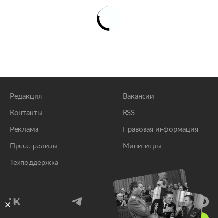
Редакция
Вакансии
Контакты
RSS
Реклама
Правовая информация
Пресс-релизы
Мини-игры
Техподдержка