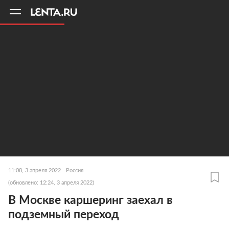
11
A
11:08, 3 апреля 2022
Россия
(обновлено: 12:24, 3 апреля 2022)
В Москве каршеринг заехал в
подземный переход