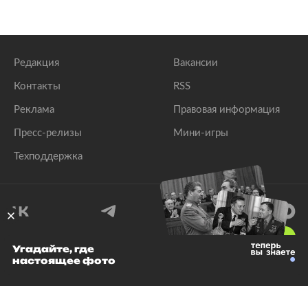
Редакция
Вакансии
Контакты
RSS
Реклама
Правовая информация
Пресс-релизы
Мини-игры
Техподдержка
18
+
Угадайте, где
настоящее фото
© 1999–2026 Все права защищены.
ООО «Лента.Ру»
Лента добра