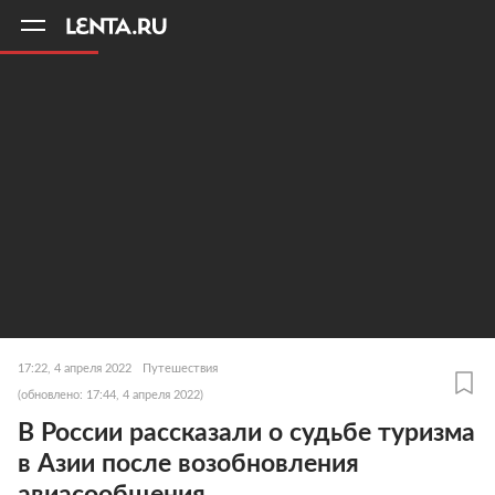
11
A
17:22, 4 апреля 2022
Путешествия
(обновлено: 17:44, 4 апреля 2022)
В России рассказали о судьбе туризма
в Азии после возобновления
авиасообщения