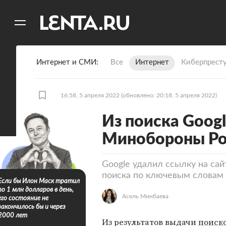
11
A
Интернет и СМИ
Все
Интернет
Киберпрест
16:58, 5 апреля 2022
(обновлено: 20:18, 5 апреля 2022)
Из поиска Googl
Минобороны Ро
Google удалил ссылку на са
поиска по ключевым словам
Если бы Илон Маск тратил
по 1 млн долларов в день,
Асель Минбаева
его состояние не
закончилось бы и через
2000 лет
Из результатов выдачи
поиско