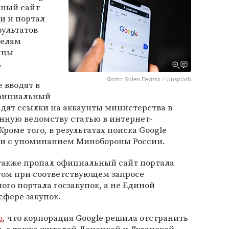
ьный сайт
ии
и портал
зультатов
телям
ицы
.
Фото: Solen Feyissa / Unsplash
 вводят в
официальный
дят ссылки на аккаунты министерства в
енную ведомству статью в интернет-
роме того, в результатах поиска Google
ти с упоминанием Минобороны России.
 также пропал официальный сайт портала
том при соответствующем запросе
ого портала госзакупок, а не Единой
фере закупок.
о
, что корпорация Google решила отстранить