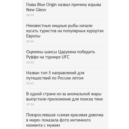
Глава Blue Origin назвал причину взрыва
New Glenn
20:05
Неизвестные хищные рыбы начали
кусать туристов на популярных курортах
Европы
20:04
Оценены шансы Царукяна победить
Руффи на турнире UFC
20:02
Назван топ-5 направлений для
путешествий по России летом
20:01
В одной стране из-за аномальной жары
выпустили приложение для поиска тени
19:54
Повзрослевшая «самая красивая девочка
в мире» показала фото интимного
момента с мужем