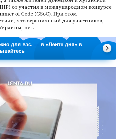
, а также жителей Донецкой и Луганской
ЛНР) от участия в международном конкурсе
mmer of Code (GSoC). При этом
тили, что ограничений для участников,
Украины, нет.
ажно для вас, — в «Ленте дня» в
сывайтесь