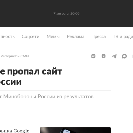
7 августа, 20:08
упность
Coцсети
Мемы
Реклама
Пресса
ТВ и рад
Интернет и СМИ
e пропал сайт
ссии
йт Минобороны России из результатов
вика Google