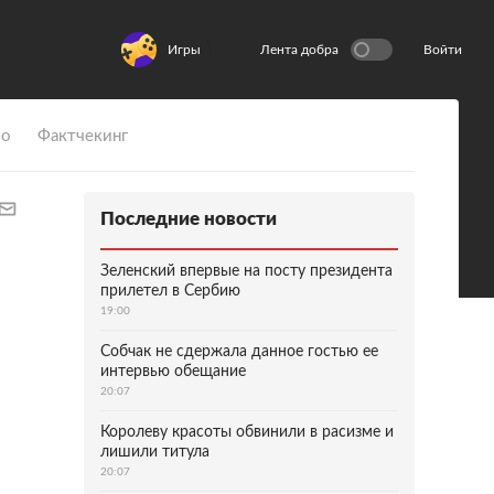
Игры
Лента добра
Войти
ио
Фактчекинг
Последние новости
Зеленский впервые на посту президента
прилетел в Сербию
19:00
Собчак не сдержала данное гостью ее
интервью обещание
20:07
Королеву красоты обвинили в расизме и
лишили титула
20:07