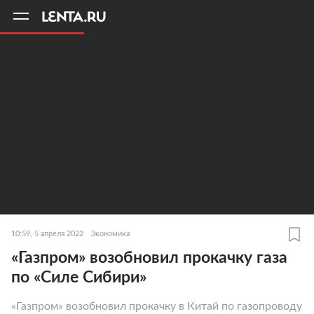
11
A
10:59, 5 апреля 2022
Экономика
«Газпром» возобновил прокачку газа
по «Силе Сибири»
«Газпром» возобновил прокачку в Китай по газопроводу