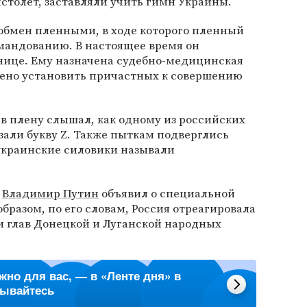
истолет, заставляли учить гимн Украины.
я обмен пленными, в ходе которого пленный
мандованию. В настоящее время он
нице. Ему назначена судебно-медицинская
рено установить причастных к совершению
 в плену слышал, как одному из российских
али букву Z. Также пыткам подверглись
украинские силовики называли
и
Владимир Путин
объявил о специальной
бразом, по его словам, Россия отреагировала
и глав Донецкой и Луганской народных
ажно для вас, — в «Ленте дня» в
сывайтесь