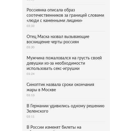
Россиянка описала образ
соотечественников за границей словами
«люди с каменными лицами»
03:33
Отец Маска назвал вызывающие
восхищение черты россиян
03:30
Мужчина пожаловался на грусть своей
девушки из-за необходимости
использовать секс-игрушки
03:24
Синоптик назвала сроки окончания
жары в Москве
03:13
В Германии удивились одному решению
Зеленского
03:11
В России изменят билеты на