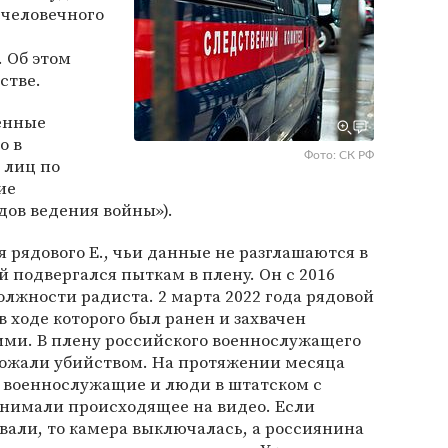
счеловечного
 Об этом
стве.
енные
о в
Фото: СК РФ
 лиц по
ие
ов ведения войны»).
я рядового Е., чьи данные не разглашаются в
й подвергался пыткам в плену. Он с 2016
олжности радиста. 2 марта 2022 года рядовой
 ходе которого был ранен и захвачен
ми. В плену российского военнослужащего
рожали убийством. На протяжении месяца
 военнослужащие и люди в штатском с
снимали происходящее на видео. Если
ивали, то камера выключалась, а россиянина