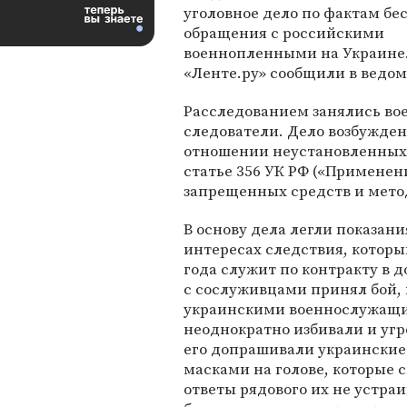
уголовное дело по фактам бе
обращения с российскими
военнопленными на Украине.
«Ленте.ру» сообщили в ведом
Расследованием занялись во
следователи. Дело возбужден
отношении неустановленных
статье 356 УК РФ («Применен
запрещенных средств и метод
В основу дела легли показани
интересах следствия, которы
года служит по контракту в д
с сослуживцами принял бой, в
украинскими военнослужащи
неоднократно избивали и уг
его допрашивали украинские
масками на голове, которые 
ответы рядового их не устра