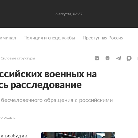
6 августа, 03:37
иминал
Полиция и спецслужбы
Преступная Россия
Силовые структуры
ссийских военных на
сь расследование
 бесчеловечного обращения с российскими
р отдела
ии
возбудил