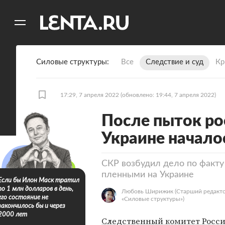
11
A
Силовые структуры
Все
Следствие и суд
Кр
17:29, 7 апреля 2022
(обновлено: 19:44, 7 апреля 2022)
После пыток ро
Украине начало
СКР возбудил дело по факту
пленными на Украине
Если бы Илон Маск тратил
по 1 млн долларов в день,
Любовь Ширижик
(Старший редакто
его состояние не
«Силовые структуры»)
закончилось бы и через
2000 лет
Следственный комитет Росс