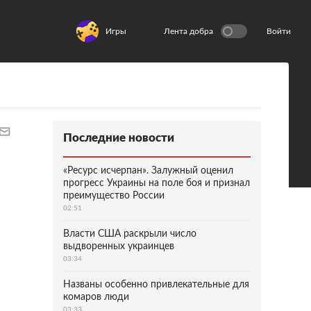
Игры
Лента добра
Войти
Последние новости
«Ресурс исчерпан». Залужный оценил
прогресс Украины на поле боя и признал
преимущество России
02:51
Власти США раскрыли число
выдворенных украинцев
03:34
Названы особенно привлекательные для
комаров люди
03:33