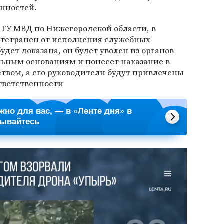
нностей.
е ГУ МВД по
Нижегородской области
, в
отстранен от исполнения служебных
будет доказана, он будет уволен из органов
льным основаниям и понесет наказание в
ством, а его руководители будут привлечены
тветственности
ажно для вас, — в «Ленте дня» в
сывайтесь