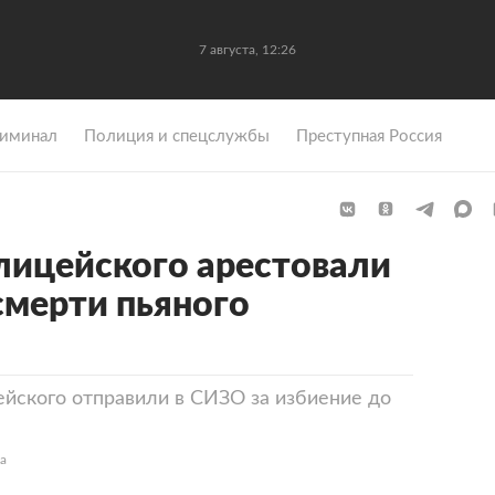
7 августа, 12:26
иминал
Полиция и спецслужбы
Преступная Россия
лицейского арестовали
смерти пьяного
йского отправили в СИЗО за избиение до
а