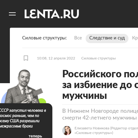
11
A
Силовые структуры
Все
Следствие и суд
Кр
10:08, 12 апреля 2022
Силовые структуры
Российского по
за избиение до 
мужчины
В Нижнем Новгороде полице
СССР запустил человека в
космос раньше, чем по
смерти 42-летнего мужчины
всему США разрешили
межрасовые браки
Елизавета Новикова
(Редактор отдел
«Силовые структуры»)