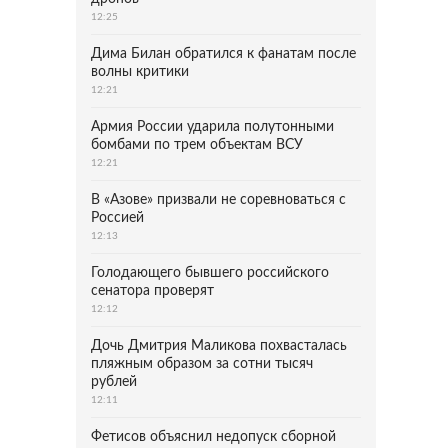
12:25
Дима Билан обратился к фанатам после
волны критики
12:21
Армия России ударила полутонными
бомбами по трем объектам ВСУ
12:21
В «Азове» призвали не соревноваться с
Россией
12:13
Голодающего бывшего российского
сенатора проверят
12:12
Дочь Дмитрия Маликова похвасталась
пляжным образом за сотни тысяч
рублей
12:11
Фетисов объяснил недопуск сборной