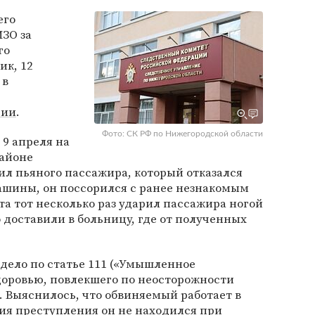
его
ЗО за
го
ик, 12
 в
сии
.
Фото: СК РФ по Нижегородской области
9 апреля на
районе
ил пьяного пассажира, который отказался
ашины, он поссорился с ранее незнакомым
а тот несколько раз ударил пассажира ногой
 доставили в больницу, где от полученных
 дело по статье 111 («Умышленное
доровью, повлекшего по неосторожности
. Выяснилось, что обвиняемый работает в
ия преступления он не находился при