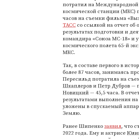
потратил на Международной
космической станции (МКС) 
часов на съемки фильма «Выз
ТАСС
со ссылкой на отчет об
результатах подготовки и де
командира «Союза МС-18» и 
космического полета 65-й э
МКС.
Так, в составе первого в ис
более 87 часов, занимаясь п
Пересильд потратила на съем
Шкаплеров
и
Петр Дубров
— п
Новицкий
— 45,5 часа. В отче
результатами выполнения на
уложены в спускаемый аппар
Землю.
Ранее Шипенко
заявил
, что 
2022 года. Ему и актрисе
Юли