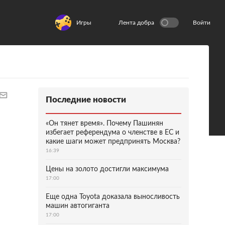
Игры
Лента добра
Войти
Последние новости
«Он тянет время». Почему Пашинян
избегает референдума о членстве в ЕС и
какие шаги может предпринять Москва?
16:39
Цены на золото достигли максимума
17:00
Еще одна Toyota доказала выносливость
машин автогиганта
17:00