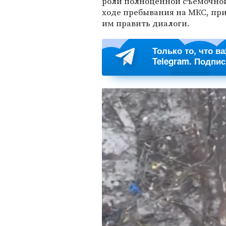
роли полноценной съемочной
ходе пребывания на МКС, пр
им править диалоги.
Только то, что в
Telegram. Подпи