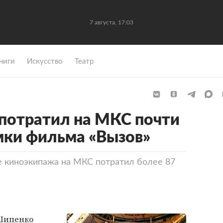
7 августа, 17:03
ниги
Искусство
Театр
потратил на МКС почти
емки фильма «Вызов»
е киноэкипажа на МКС потратил более 87
Шипенко