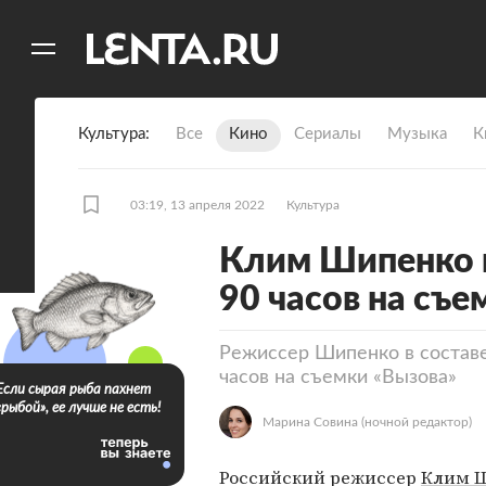
11
A
Культура
Все
Кино
Сериалы
Музыка
К
03:19, 13 апреля 2022
Культура
Клим Шипенко 
90 часов на съ
Режиссер Шипенко в состав
часов на съемки «Вызова»
Если сырая рыба пахнет
«рыбой», ее лучше не есть!
Марина Совина
(ночной редактор)
Российский режиссер
Клим 