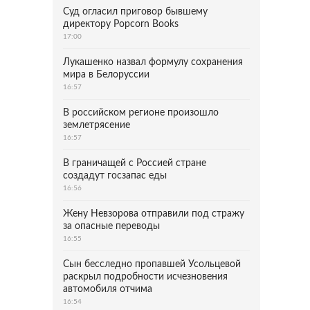
Суд огласил приговор бывшему
директору Popcorn Books
17:00
Лукашенко назвал формулу сохранения
мира в Белоруссии
16:57
В российском регионе произошло
землетрясение
16:57
В граничащей с Россией стране
создадут госзапас еды
16:56
Жену Невзорова отправили под стражу
за опасные переводы
16:55
Сын бесследно пропавшей Усольцевой
раскрыл подробности исчезновения
автомобиля отчима
16:54