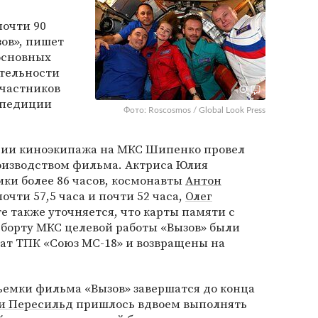
почти 90
ов», пишет
 основных
ятельности
участников
кспедиции
Фото: Roscosmos / Global Look Press
тории киноэкипажа на МКС Шипенко провел
роизводством фильма. Актриса Юлия
ки более 86 часов, космонавты
Антон
очти 57,5 часа и почти 52 часа,
Олег
те также уточняется, что карты памяти с
 борту МКС целевой работы «Вызов» были
ат ТПК «Союз МС-18» и возвращены на
съемки фильма «Вызов» завершатся до конца
и Пересильд
пришлось вдвоем выполнять