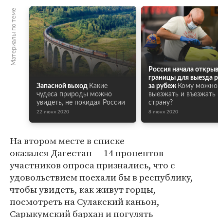
Материалы по теме
Россия начала откры
границы для выезда 
Запасной выход
Какие
за рубеж
Кому можно
чудеса природы можно
выезжать и въезжать 
увидеть, не покидая России
страну?
22 июня 2020
8 июня 2020
На втором месте в списке
оказался Дагестан — 14 процентов
участников опроса признались, что с
удовольствием поехали бы в республику,
чтобы увидеть, как живут горцы,
посмотреть на Сулакский каньон,
Сарыкумский бархан и погулять