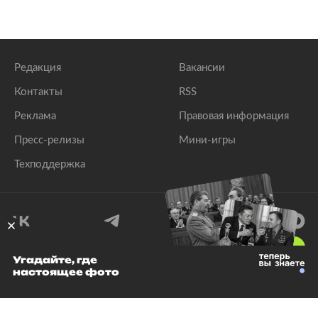
Редакция
Вакансии
Контакты
RSS
Реклама
Правовая информация
Пресс-релизы
Мини-игры
Техподдержка
18
+
Угадайте, где
настоящее фото
© 1999–2026 Все права защищены.
ООО «Лента.Ру»
Лента добра