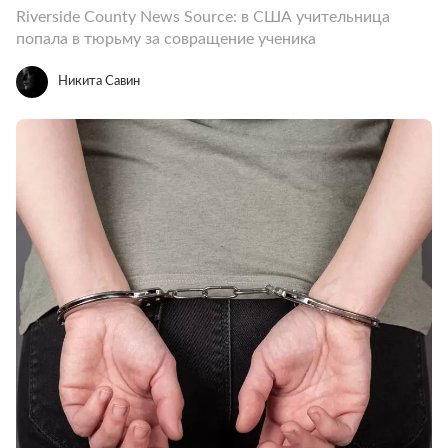
Riverside County News Source: в США учительница
попала в тюрьму за совращение ученика
Никита Савин