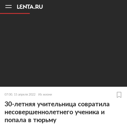
11
A
07:00, 15 апреля 2022
Из жизни
30-летняя учительница совратила
несовершеннолетнего ученика и
попала в тюрьму