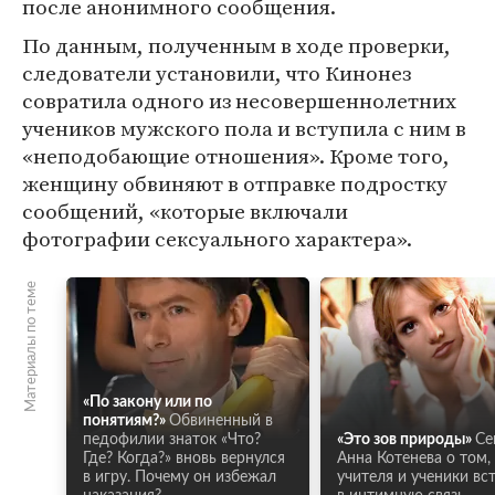
после анонимного сообщения.
По данным, полученным в ходе проверки,
следователи установили, что Кинонез
совратила одного из несовершеннолетних
учеников мужского пола и вступила с ним в
«неподобающие отношения». Кроме того,
женщину обвиняют в отправке подростку
сообщений, «которые включали
фотографии сексуального характера».
Материалы по теме
«По закону или по
понятиям?»
Обвиненный в
педофилии знаток «Что?
«Это зов природы»
Се
Где? Когда?» вновь вернулся
Анна Котенева о том,
в игру. Почему он избежал
учителя и ученики вс