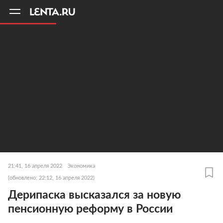
11
A
21:41, 16 апреля 2022
Экономика
(обновлено: 22:12, 16 апреля 2022)
Дерипаска высказался за новую
пенсионную реформу в России