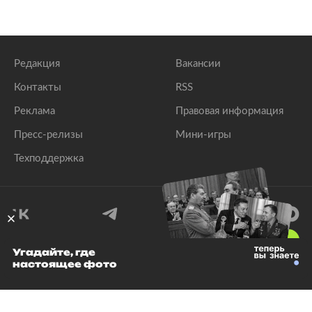
Редакция
Вакансии
Контакты
RSS
Реклама
Правовая информация
Пресс-релизы
Мини-игры
Техподдержка
18
+
Угадайте, где
настоящее фото
© 1999–2026 Все права защищены.
ООО «Лента.Ру»
Лента добра