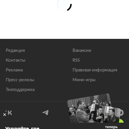
Редакция
Вакансии
Контакты
RSS
Реклама
Правовая информация
Пресс-релизы
Мини-игры
Техподдержка
18
+
Угадайте, где