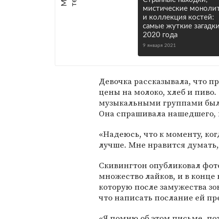
мистические моноли
и коллекция костей:
самые жуткие загадк
2020 года
9 января 2021
Девочка рассказывала, что пр
цены на молоко, хлеб и пиво
музыкальными группами были 
Она спрашивала нашедшего, 
«Надеюсь, что к моменту, ког
лучше. Мне нравится думать, 
Скивингтон опубликовал фот
множество лайков, и в конце 
которую после замужества з
что написать послание ей пр
«Я помню об этом письме, пот