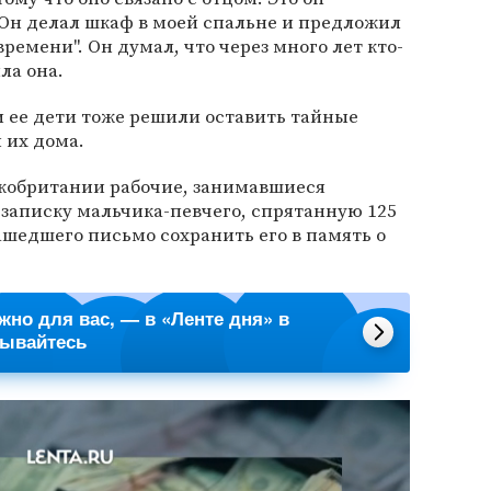
Он делал шкаф в моей спальне и предложил
ремени". Он думал, что через много лет кто-
ла она.
 ее дети тоже решили оставить тайные
 их дома.
ликобритании рабочие, занимавшиеся
записку мальчика-певчего, спрятанную 125
ашедшего письмо сохранить его в память о
ажно для вас, — в «Ленте дня» в
сывайтесь