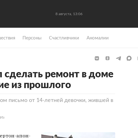
8 августа, 13:06
ествия
Персоны
Счастливчики
Аномалии
сделать ремонт в доме
ие из прошлого
ом письмо от 14-летней девочки, жившей в
«Из
ертон-апон-