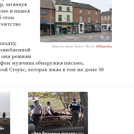
, заглянул
доме и нашел
б этом
ентство
аходку,
Бертон-апон-Трент. Фото:
Wikipedia
возлюбленной
ю они решили
кафом мужчина обнаружил письмо,
ой Стоукс, которая жила в том же доме 30
й»
«Это безумно пугает»
На