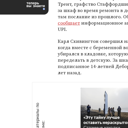
Трент, графство Стаффордшир
за шкаф во время ремонта в 
там послание из прошлого. О
сообщает
информационное аг
UPI.
Карл Скивингтон совершил н
когда вместе с беременной 
убирался в кладовке, котору
переделать в детскую. За ш
подписанное 14-летней Дебор
лет назад.
М
а
т
р
и
а
л
ы
п
о
т
е
м
е
«Эту тайну лучше
е
:
оставить нераскрыто
Странные находки,