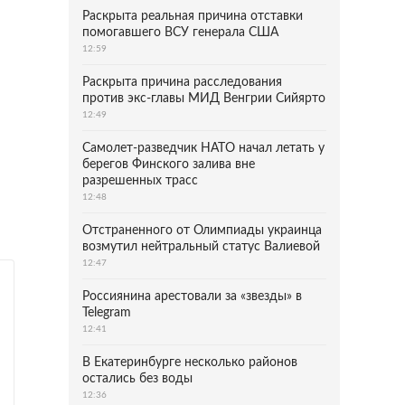
Раскрыта реальная причина отставки
помогавшего ВСУ генерала США
12:59
Раскрыта причина расследования
против экс-главы МИД Венгрии Сийярто
12:49
Самолет-разведчик НАТО начал летать у
берегов Финского залива вне
разрешенных трасс
12:48
Отстраненного от Олимпиады украинца
возмутил нейтральный статус Валиевой
12:47
Россиянина арестовали за «звезды» в
Telegram
12:41
В Екатеринбурге несколько районов
остались без воды
12:36