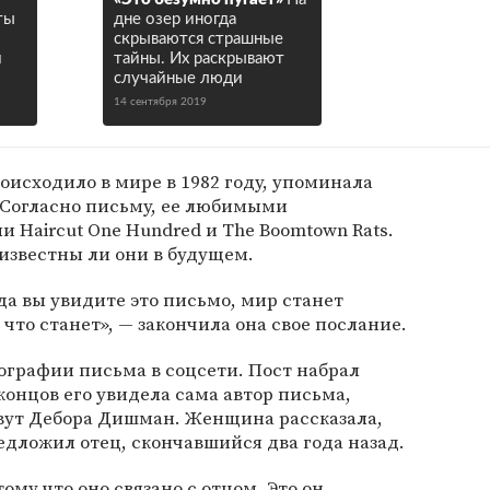
ты
дне озер иногда
скрываются страшные
и
тайны. Их раскрывают
случайные люди
14 сентября 2019
оисходило в мире в 1982 году, упоминала
. Согласно письму, ее любимыми
Haircut One Hundred и The Boomtown Rats.
известны ли они в будущем.
да вы увидите это письмо, мир станет
что станет», — закончила она свое послание.
ографии письма в соцсети. Пост набрал
концов его увидела сама автор письма,
овут Дебора Дишман. Женщина рассказала,
едложил отец, скончавшийся два года назад.
ому что оно связано с отцом. Это он