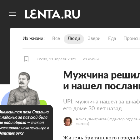
11
A
Из жизни
Все
Люди
Звери
Еда
Происш
05:03, 21 апреля 2022
Из жизни
Мужчина решил 
и нашел послан
UPI: мужчина нашел за шкаф
его доме 30 лет назад
Знаменитая поза Сталина
с ладонью за пазухой была
Алиса Дмитриева
(Редактор отдела 
не ради образа — так он
жизни»)
маскировал искалеченную в
детстве руку
Житель британского города Б