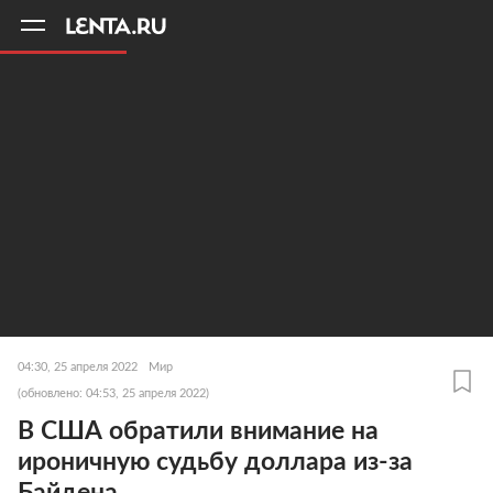
11
A
04:30, 25 апреля 2022
Мир
(обновлено: 04:53, 25 апреля 2022)
В США обратили внимание на
ироничную судьбу доллара из-за
Байдена