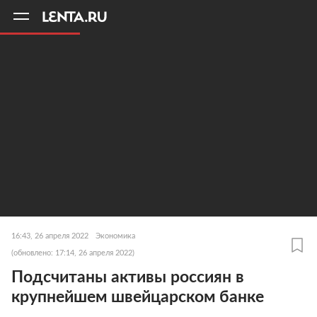
11
A
16:43, 26 апреля 2022
Экономика
(обновлено: 17:14, 26 апреля 2022)
Подсчитаны активы россиян в
крупнейшем швейцарском банке