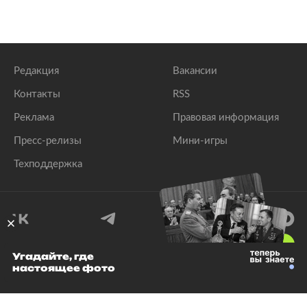
Редакция
Вакансии
Контакты
RSS
Реклама
Правовая информация
Пресс-релизы
Мини-игры
Техподдержка
18
+
Угадайте, где
настоящее фото
© 1999–2026 Все права защищены.
ООО «Лента.Ру»