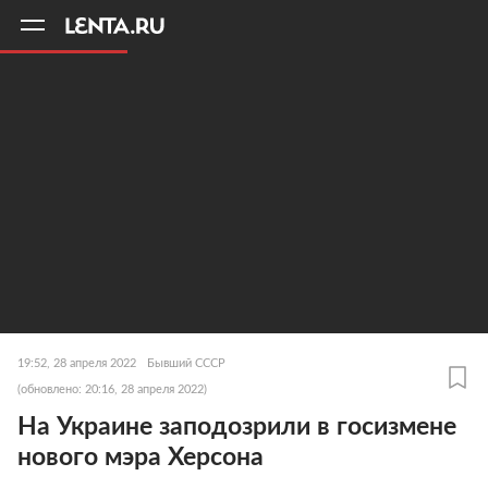
11
A
19:52, 28 апреля 2022
Бывший СССР
(обновлено: 20:16, 28 апреля 2022)
На Украине заподозрили в госизмене
нового мэра Херсона