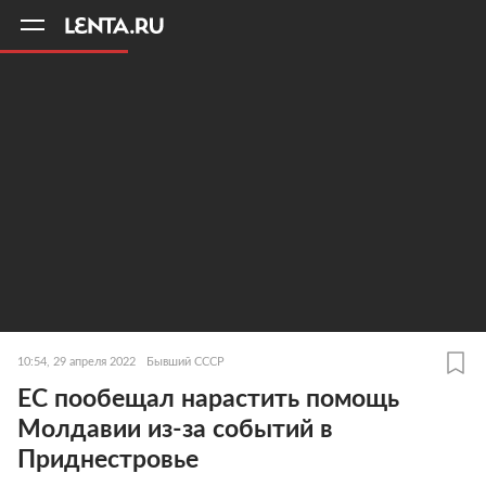
11
A
10:54, 29 апреля 2022
Бывший СССР
ЕС пообещал нарастить помощь
Молдавии из-за событий в
Приднестровье