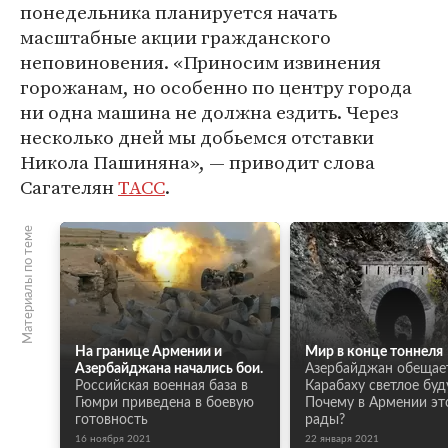
понедельника планируется начать
масштабные акции гражданского
неповиновения. «Приносим извинения
горожанам, но особенно по центру города
ни одна машина не должна ездить. Через
несколько дней мы добьемся отставки
Никола Пашиняна», — приводит слова
Сагателян
ТАСС
.
Материалы по теме
На границе Армении и
Мир в конце тоннеля
Азербайджана начались бои.
Азербайджан обещае
Российская военная база в
Карабаху светлое буд
Гюмри приведена в боевую
Почему в Армении эт
готовность
рады?
16 ноября 2021
22 января 2021