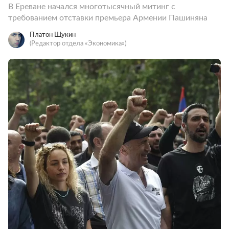
В Ереване начался многотысячный митинг с
требованием отставки премьера Армении Пашиняна
Платон Щукин
(Редактор отдела «Экономика»)