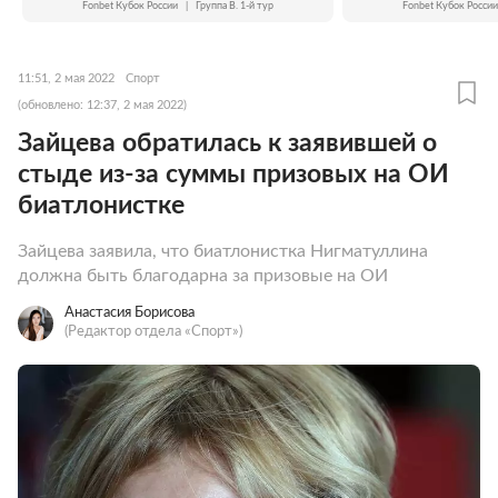
Fonbet Кубок России
|
Группа B. 1-й тур
Fonbet Кубок России
11:51, 2 мая 2022
Спорт
(обновлено: 12:37, 2 мая 2022)
Зайцева обратилась к заявившей о
стыде из-за суммы призовых на ОИ
биатлонистке
Зайцева заявила, что биатлонистка Нигматуллина
должна быть благодарна за призовые на ОИ
Анастасия Борисова
(Редактор отдела «Спорт»)