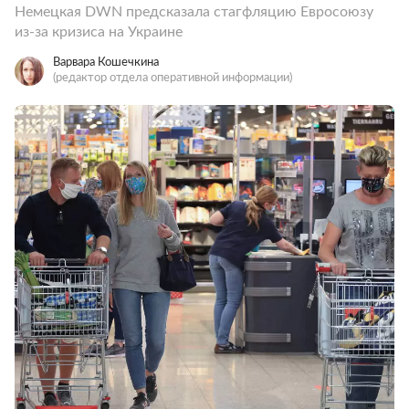
Немецкая DWN предсказала стагфляцию Евросоюзу
из-за кризиса на Украине
Варвара Кошечкина
(редактор отдела оперативной информации)