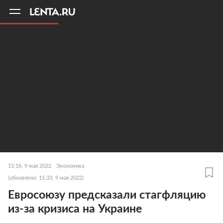
11
A
15:16, 9 мая 2022
Экономика
(обновлено: 15:33, 9 мая 2022)
Евросоюзу предсказали стагфляцию
из-за кризиса на Украине