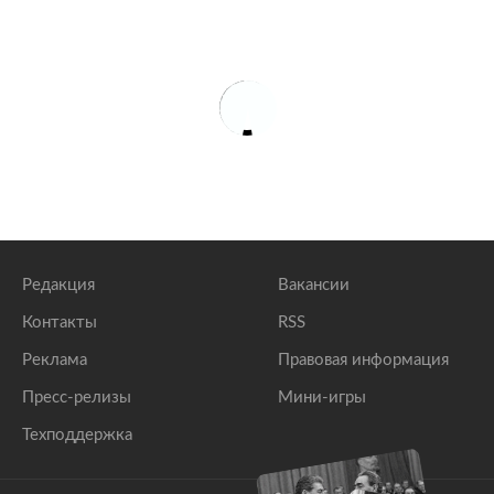
Редакция
Вакансии
Контакты
RSS
Реклама
Правовая информация
Пресс-релизы
Мини-игры
Техподдержка