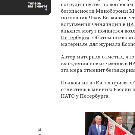
сотрудничества по вопросам
безопасности Минобороны К
полковник Чжоу Бо заявил, ч
вступлении Финляндии в
НА
альянса могут появиться воз
Петербурга
. Об этом полков
материале для журнала Econo
Автор материла отметил, чт
вхождения новых членов в НА
эта мера отменит безъядерны
Полковник из Китая призвал 
отнестись к мнению России п
НАТО у Петербурга.