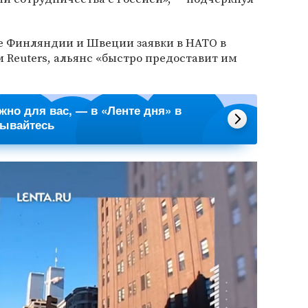
е Финляндии и Швеции заявки в НАТО в
Reuters, альянс «быстро предоставит им
ажно для вас, — в «Ленте дня» в
сывайтесь