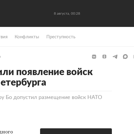
8 августа, 00:28
вия
Конфликты
Преступность
р
или появление войск
етербурга
у Бо допустил размещение войск НАТО
дного