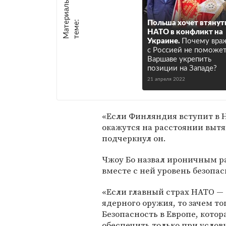
М
а
т
р
и
а
л
ы
п
о
т
е
м
е
е
:
Польша хочет втянут
НАТО в конфликт на
Украине.
Почему вра
с Россией не поможе
Варшаве укрепить
позиции на Западе?
21 апреля 2022
«Если Финляндия вступит в Н
окажутся на расстоянии вытя
подчеркнул он.
Чжоу Бо назвал ироничным 
вместе с ней уровень безопас
«Если главный страх НАТО — 
ядерного оружия, то зачем т
Безопасность в Европе, кото
обеспечить только при услов