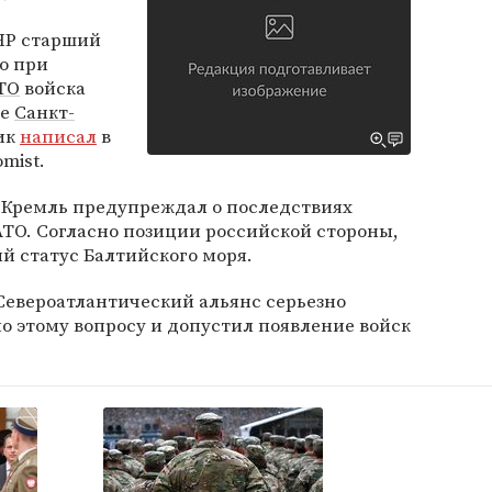
НР старший
то при
ТО
войска
ле
Санкт-
ник
написал
в
mist.
о Кремль предупреждал о последствиях
ТО. Согласно позиции российской стороны,
й статус Балтийского моря.
Североатлантический альянс серьезно
о этому вопросу и допустил появление войск