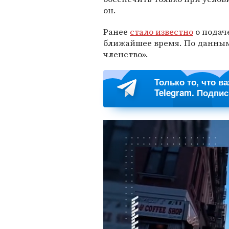
он.
Ранее
стало известно
о подач
ближайшее время. По данным 
членство».
Только то, что в
Telegram. Подпи