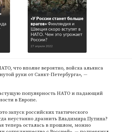
ь
«У России станет больше
жда
врагов»
Финляндия и
т
Швеция скоро вступят в
НАТО. Чем это угрожает
России?
27 апреля 2022
АТО, что вполне вероятно, войска альянса
нутой руки от Санкт-Петербурга», —
растущую популярность НАТО и падающий
ности в Европе.
это запуск российских тактического
огда неустанно дразнить
Владимира Путина
?
рая теперь осталась в прошлом, можно
ии сотрудничества с Россией», — подчеркнул