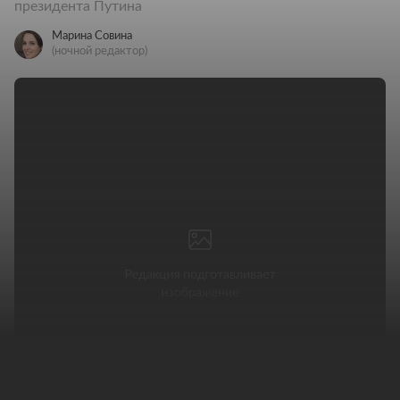
президента Путина
Марина Совина
(ночной редактор)