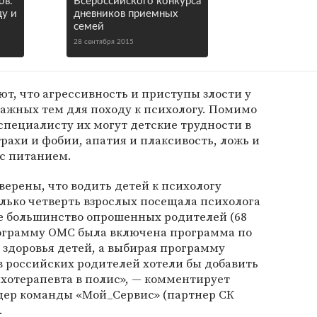
ов.
Всероссийского конкурса
ду и
дневников приемных
семей
28 сентября 2015
, что агрессивность и приступы злости у
важных тем для походу к психологу. Помимо
 специалисту их могут детские трудности в
рахи и фобии, апатия и плаксивость, ложь и
 с питанием.
верены, что водить детей к психологу
только четверть взрослых посещала психолога
е большинство опрошенных родителей (68
программу ОМС была включена программа по
здоровья детей, а выбирая программу
в российских родителей хотели бы добавить
хотерапевта в полис», — комментирует
идер команды «Мой_Сервис» (партнер СК
.