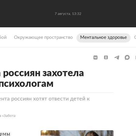
7 августа, 13:32
бой
Окружающее пространство
Ментальное здоровье
 россиян захотела
 психологам
нта россиян хотят отвести детей к
а «Забота
ормы