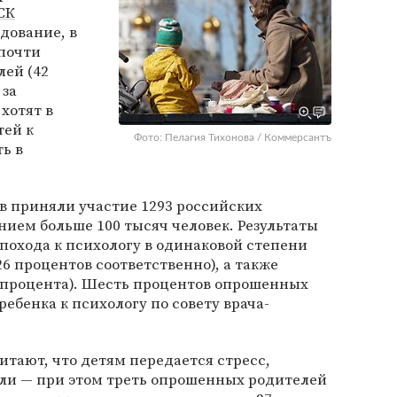
СК
дование, в
 почти
лей (42
 за
хотят в
тей к
Фото: Пелагия Тихонова / Коммерсантъ
ь в
в приняли участие 1293 российских
нием больше 100 тысяч человек. Результаты
похода к психологу в одинаковой степени
26 процентов соответственно), а также
3 процента). Шесть процентов опрошенных
ребенка к психологу по совету врача-
итают, что детям передается стресс,
и — при этом треть опрошенных родителей