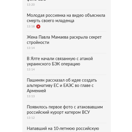
13:20
Молодая россиянка на видео объяснила
смерть своего младенца
13:18
Жена Павла Мамаева раскрыла секрет
стройности
13:14
В Ялте начали связанную с атакой
украинского БЭК операцию
13:14
Пашинян рассказал об идее создать
альтернативу ЕС и ЕАЭС во главе с
Арменией
13:13
Появилось первое фото с атаковавшим
российский курорт катером ВСУ
13:12
Напавший на 10-летнюю российскую