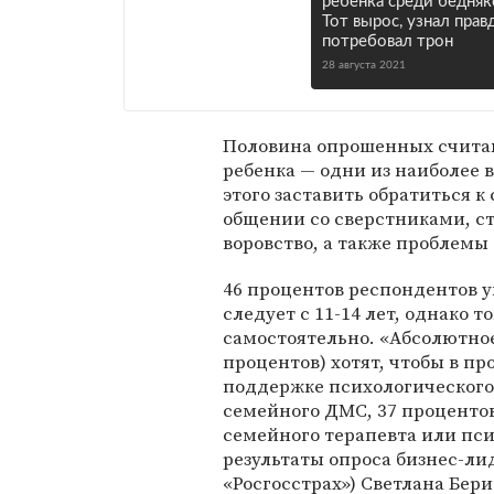
ребенка среди бедняк
Тот вырос, узнал прав
потребовал трон
28 августа 2021
Половина опрошенных считают
ребенка — одни из наиболее 
этого заставить обратиться к
общении со сверстниками, ст
воровство, а также проблемы
46 процентов респондентов у
следует с 11-14 лет, однако 
самостоятельно. «Абсолютно
процентов) хотят, чтобы в 
поддержке психологического 
семейного ДМС, 37 проценто
семейного терапевта или пси
результаты опроса бизнес-л
«Росгосстрах») Светлана Бери