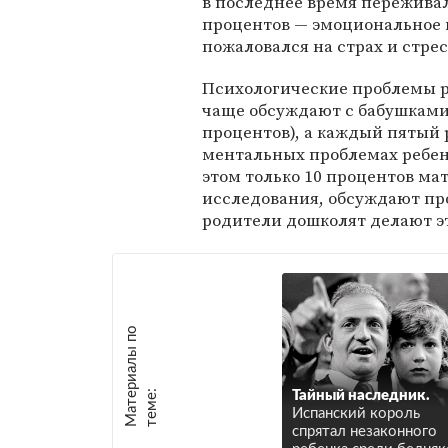
в последнее время переживал
процентов — эмоциональное 
пожаловался на страх и стрес
Психологические проблемы р
чаще обсуждают с бабушками 
процентов), а каждый пятый 
ментальных проблемах ребен
этом только 10 процентов ма
исследования, обсуждают про
родители дошколят делают э
М
а
т
р
и
а
л
ы
п
о
т
е
м
е
е
:
Тайный наследник.
Испанский король
спрятал незаконного