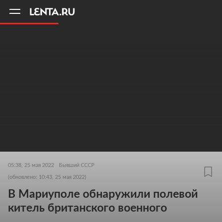
11
A
05:38, 25 мая 2022
Бывший СССР
(обновлено: 10:43, 25 мая 2022)
В Мариуполе обнаружили полевой
китель британского военного