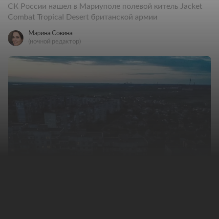
СК России нашел в Мариуполе полевой китель Jacket
Combat Tropical Desert британской армии
Марина Совина
(ночной редактор)