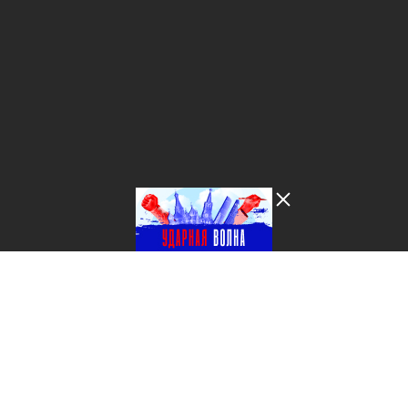
Лента добра
деактивирована. Добро
пожаловать в реальный
мир.
Ударная волна