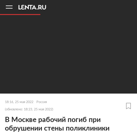
11
A
18:16, 25 мая 2022
Россия
(обновлено: 18:23, 25 мая 2022)
В Москве рабочий погиб при
обрушении стены поликлиники