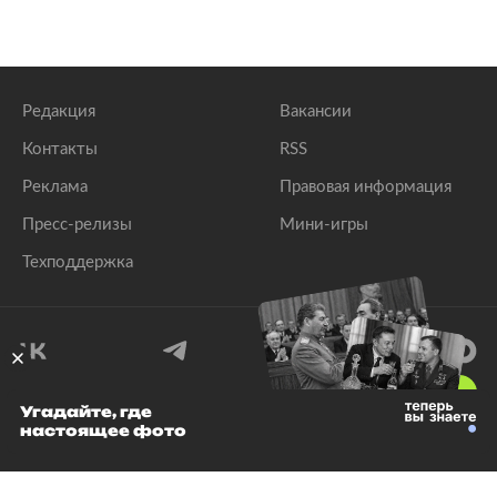
Редакция
Вакансии
Контакты
RSS
Реклама
Правовая информация
Пресс-релизы
Мини-игры
Техподдержка
18
+
Угадайте, где
настоящее фото
© 1999–2026 Все права защищены.
ООО «Лента.Ру»