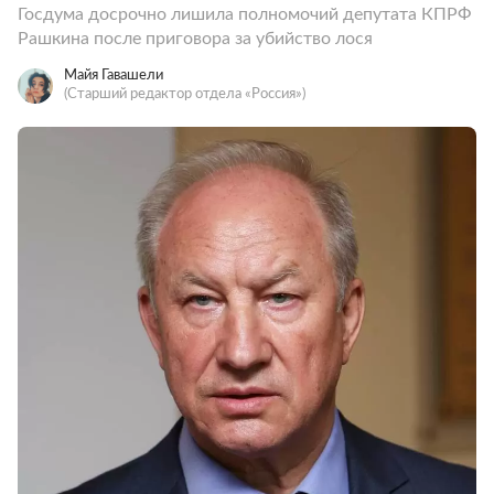
Госдума досрочно лишила полномочий депутата КПРФ
Рашкина после приговора за убийство лося
Майя Гавашели
(Старший редактор отдела «Россия»)