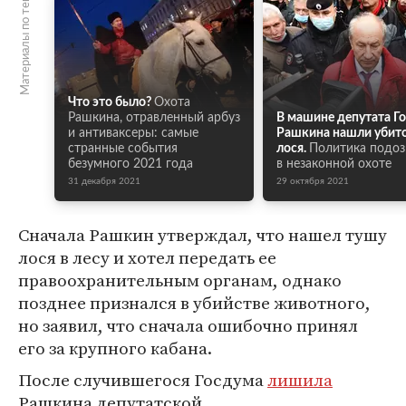
Материалы по теме
Что это было?
Охота
Рашкина, отравленный арбуз
В машине депутата Г
и антиваксеры: самые
Рашкина нашли убит
странные события
лося.
Политика подо
безумного 2021 года
в незаконной охоте
31 декабря 2021
29 октября 2021
Сначала Рашкин утверждал, что нашел тушу
лося в лесу и хотел передать ее
правоохранительным органам, однако
позднее признался в убийстве животного,
но заявил, что сначала ошибочно принял
его за крупного кабана.
После случившегося Госдума
лишила
Рашкина депутатской