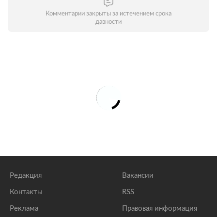
Комментарии закрыты за истечением срока
давности
Редакция
Вакансии
Контакты
RSS
Реклама
Правовая информация