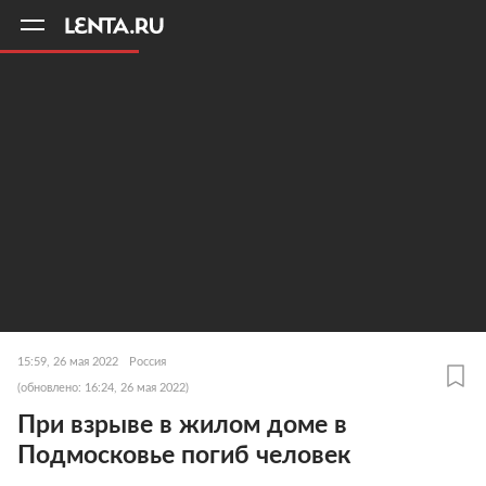
11
A
15:59, 26 мая 2022
Россия
(обновлено: 16:24, 26 мая 2022)
При взрыве в жилом доме в
Подмосковье погиб человек