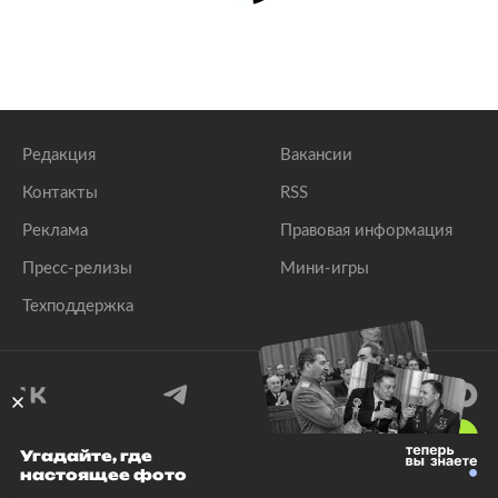
Редакция
Вакансии
Контакты
RSS
Реклама
Правовая информация
Пресс-релизы
Мини-игры
Техподдержка
18
+
Угадайте, где
настоящее фото
© 1999–2026 Все права защищены.
ООО «Лента.Ру»