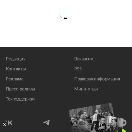
Редакция
Вакансии
Контакты
RSS
Реклама
Правовая информация
Пресс-релизы
Мини-игры
Техподдержка