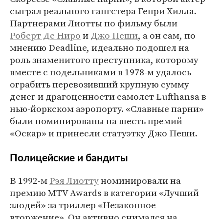
сыграл реального гангстера Генри Хилла.
Партнерами Лиотты по фильму были
Роберт Де Ниро
и
Джо Пеши
, а он сам, по
мнению Deadline, идеально подошел на
роль знаменитого преступника, которому
вместе с подельниками в 1978-м удалось
ограбить перевозивший крупную сумму
денег и драгоценности самолет Lufthansa в
нью-йоркском аэропорту. «Славные парни»
были номинированы на шесть премий
«Оскар» и принесли статуэтку Джо Пеши.
Полицейские и бандиты
В 1992-м
Рэя Лиотту
номинировали на
премию MTV Awards в категории «Лучший
злодей» за триллер «Незаконное
вторжение». Он активно снимался на