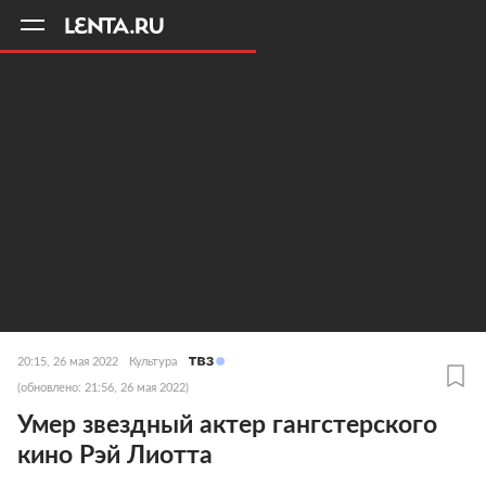
11
A
20:15, 26 мая 2022
Культура
(обновлено: 21:56, 26 мая 2022)
Умер звездный актер гангстерского
кино Рэй Лиотта