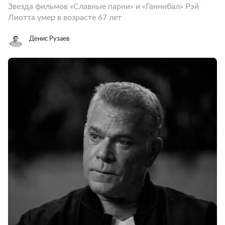
Звезда фильмов «Славные парни» и «Ганнибал» Рэй
Лиотта умер в возрасте 67 лет
Денис Рузаев