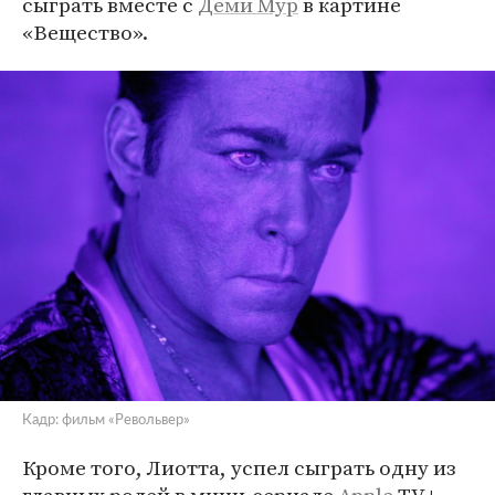
сыграть вместе с
Деми Мур
в картине
«Вещество».
Кадр: фильм «Револьвер»
Кроме того, Лиотта, успел сыграть одну из
главных ролей в мини-сериале
Apple
TV+