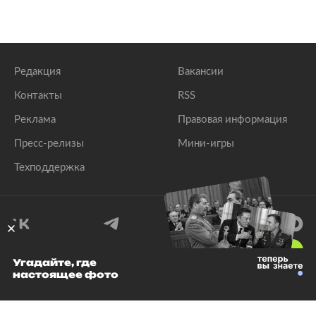
Редакция
Вакансии
Контакты
RSS
Реклама
Правовая информация
Пресс-релизы
Мини-игры
Техподдержка
18
+
Угадайте, где
настоящее фото
© 1999–2026 Все права защищены.
ООО «Лента.Ру»