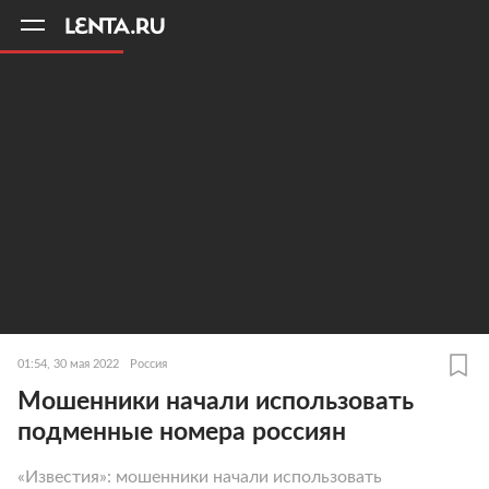
11
A
01:54, 30 мая 2022
Россия
Мошенники начали использовать
подменные номера россиян
«Известия»: мошенники начали использовать