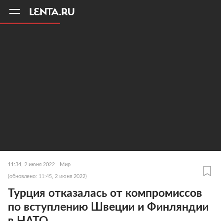
11
A
11:34, 2 июня 2022
Мир
(обновлено: 11:45, 2 июня 2022)
Турция отказалась от компромиссов
по вступлению Швеции и Финляндии
в НАТО