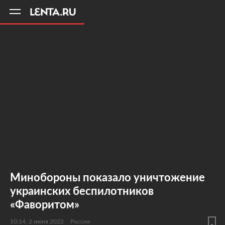
11
A
Минобороны показало уничтожение
украинских беспилотников
«Фаворитом»
10:14, 2 июня 2022
Россия