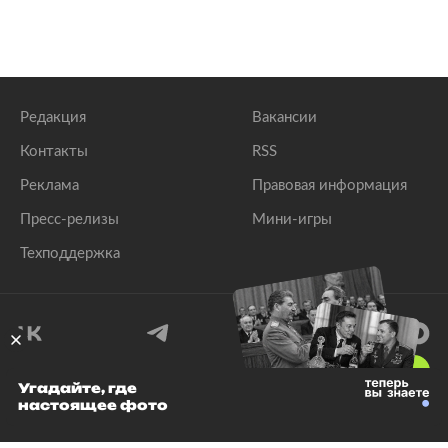
Редакция
Вакансии
Контакты
RSS
Реклама
Правовая информация
Пресс-релизы
Мини-игры
Техподдержка
18
+
Угадайте, где
настоящее фото
© 1999–2026 Все права защищены.
ООО «Лента.Ру»