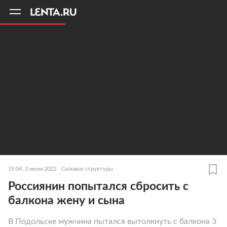
11
A
19:04, 3 июня 2022
Силовые структуры
Россиянин попытался сбросить с
балкона жену и сына
В Подольске мужчина пытался вытолкнуть с балкона 3