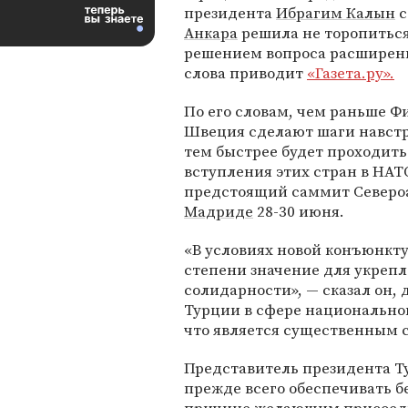
президента
Ибрагим Калын
с
Анкара
решила не торопиться
решением вопроса расшире
слова приводит
«Газета.ру».
По его словам, чем раньше Ф
Швеция сделают шаги навстр
тем быстрее будет проходит
вступления этих стран в НА
предстоящий саммит Североа
Мадриде
28-30 июня.
«В условиях новой конъюнкту
степени значение для укрепл
солидарности», — сказал он, 
Турции в сфере национально
что является существенным с
Представитель президента Т
прежде всего обеспечивать б