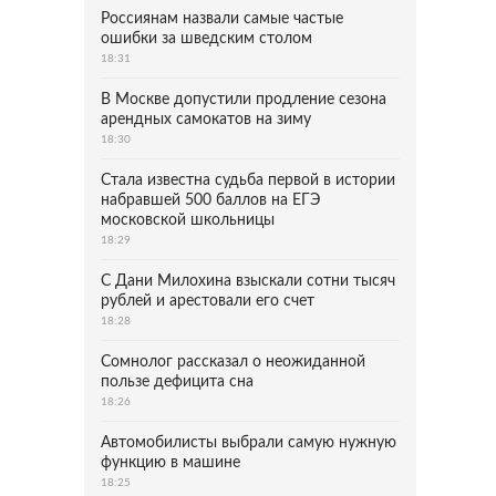
Россиянам назвали самые частые
ошибки за шведским столом
18:31
В Москве допустили продление сезона
арендных самокатов на зиму
18:30
Стала известна судьба первой в истории
набравшей 500 баллов на ЕГЭ
московской школьницы
18:29
С Дани Милохина взыскали сотни тысяч
рублей и арестовали его счет
18:28
Сомнолог рассказал о неожиданной
пользе дефицита сна
18:26
Автомобилисты выбрали самую нужную
функцию в машине
18:25