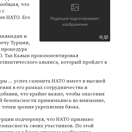
ообщил, что
 с
ния
НАТО
. Его
инляндия и
ечу Турции,
ь процедура
ТО. Так Калын прокомментировал
тлантического альянса, который пройдет в
ры ... успех саммита НАТО имеет в высшей
ения в его рамках сотрудничества и
добавив, что крайне важно, чтобы опасения
й безопасности принимались во внимание,
 точки зрения укрепления блока.
урции подчеркнул, что НАТО призвано
езопасность своих участников. По этой