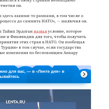
ниться к блоку странам необходимо
тметил он.
 здесь какими-то рамками, в том числе о
роцесса до саммита НАТО», — заключил он.
п Тайип Эрдоган
назвал
условие, которое
и и Финляндии для того, чтобы получить
принятия этих стран в НАТО. Он пообещал
Турции» в том случае, если государства
ые изменения по беспокоящим Анкару
ажно для вас, — в «Ленте дня» в
сывайтесь