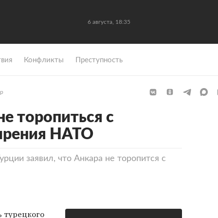
6 августа, 18:35
вия
Конфликты
Преступность
р
не торопиться с
ирения НАТО
рции заявил, что Анкара не торопится с
 турецкого