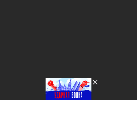
Лента добра
деактивирована. Добро
пожаловать в реальный
мир.