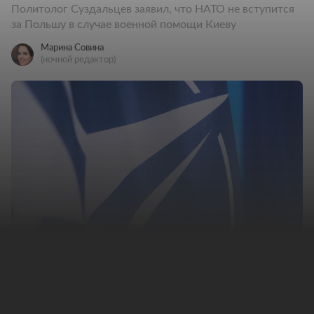
Политолог Суздальцев заявил, что НАТО не вступится
за Польшу в случае военной помощи Киеву
Марина Совина
(ночной редактор)