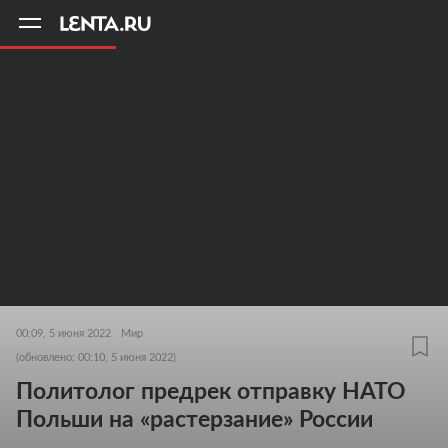
11
A
00:09, 5 июня 2022
Мир
(обновлено: 00:10, 5 июня 2022)
Политолог предрек отправку НАТО
Польши на «растерзание» России