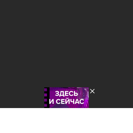
Лента добра
деактивирована. Добро
пожаловать в реальный
мир.