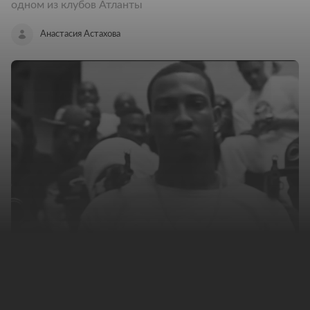
одном из клубов Атланты
Анастасия Астахова