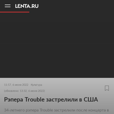
11
A
11:57, 6 июня 2022
Культура
(обновлено: 13:32, 6 июня 2022)
Рэпера Trouble застрелили в США
34-летнего рэпера Trouble застрелили после концерта в