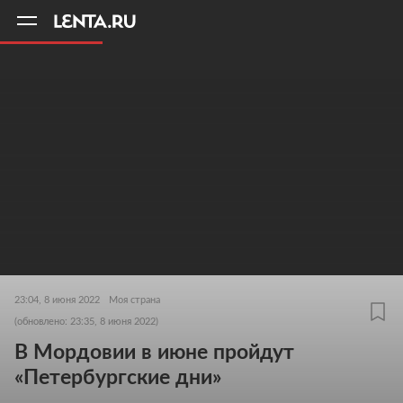
11
A
23:04, 8 июня 2022
Моя страна
(обновлено: 23:35, 8 июня 2022)
В Мордовии в июне пройдут
«Петербургские дни»