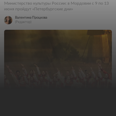
Министерство культуры России: в Мордовии с 9 по 13
июня пройдут «Петербургские дни»
Валентина Процкова
(Редактор)