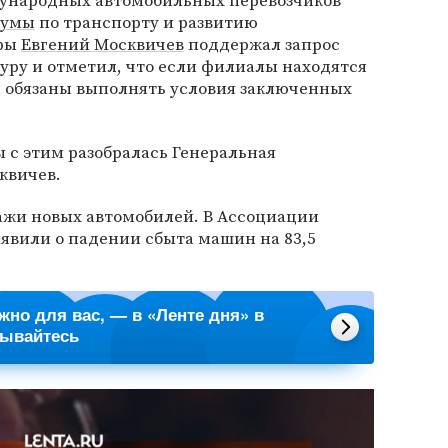
ународных автомобильных перевозчиков
думы
по транспорту и развитию
уры
Евгений Москвичев
поддержал запрос
уру и отметил, что если филиалы находятся
и обязаны выполнять условия заключенных
 с этим разобралась Генеральная
квичев.
жи новых автомобилей. В Ассоциации
аявили о падении сбыта машин на 83,5
ажно для вас, — в «Ленте дня» в
сывайтесь