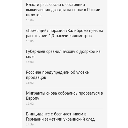
Власти рассказали о состоянии
выживавших два дня на сопке в России
пилотов
15:06
«Гремящий» поразил «Калибром» цель на
расстоянии 1,3 тысячи километров
15:05
Губерниев сравнил Бузову с дояркой на
селе
15:03
Россиян предупредили об уловке
продавцов
15:03
Мигранты снова собрались прорваться в
Европу
15:02
В инциденте с беспилотником в
Германии заметили украинский след
14:56