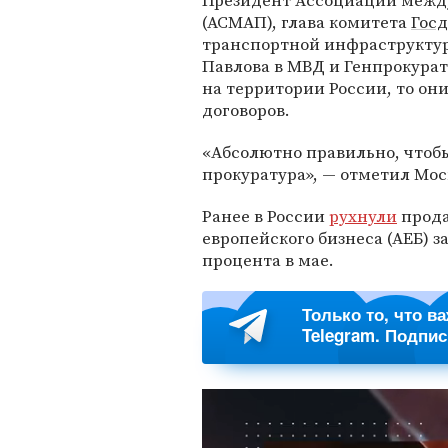
Президент Ассоциации межд
(АСМАП), глава комитета
Гос
транспортной инфраструкт
Павлова в МВД и Генпрокурат
на территории России, то он
договоров.
«Абсолютно правильно, чтобы
прокуратура», — отметил Мос
Ранее в России
рухнули
прода
европейского бизнеса (АЕБ) з
процента в мае.
Только то, что в
Telegram. Подпи