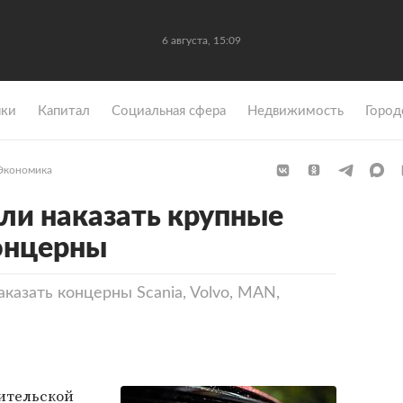
6 августа, 15:09
ки
Капитал
Социальная сфера
Недвижимость
Город
Экономика
али наказать крупные
онцерны
казать концерны Scania, Volvo, MAN,
ительской