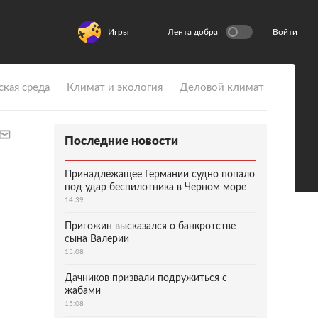
Игры
Лента добра
Войти
ская среда
Климат и экология
Деловой климат
Последние новости
Принадлежащее Германии судно попало
под удар беспилотника в Черном море
14:39
Пригожин высказался о банкротстве
сына Валерии
15:08
Дачников призвали подружиться с
жабами
15:08