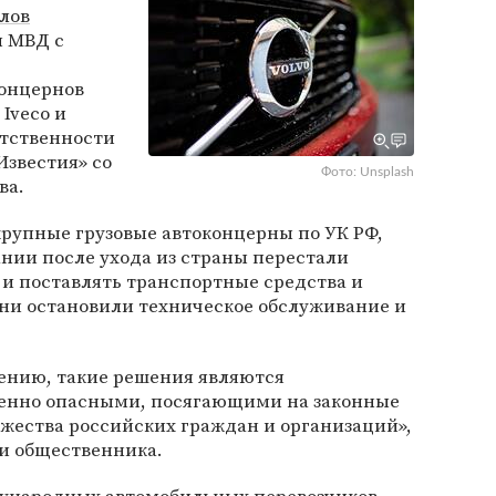
лов
и МВД с
концернов
 Iveco и
етственности
Известия» со
Фото: Unsplash
ва.
крупные грузовые автоконцерны по УК РФ,
нии после ухода из страны перестали
и поставлять транспортные средства и
 они остановили техническое обслуживание и
ению, такие решения являются
енно опасными, посягающими на законные
жества российских граждан и организаций»,
ии общественника.