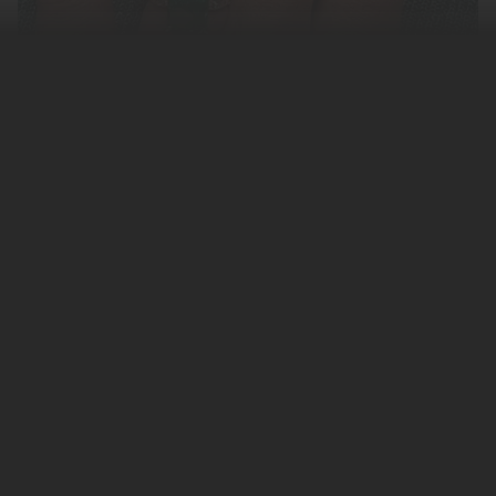
В
Австралии
мужчина подарил
возлюбленной «чудовищное» помолвочное
кольцо, разозлил ее и вынудил отправиться
в больницу. Об этом
сообщает
Daily Mail.
Девушка рассказала, что приняла
предложение руки и сердца четыре месяца
назад. Поскольку на тот момент мужчина
еще не раздобыл кольцо, она согласилась
выйти замуж с условием, что он купит
украшение позже. При этом невеста дала
жениху четкие указания и ожидала
получить кольцо с сапфиром мятного