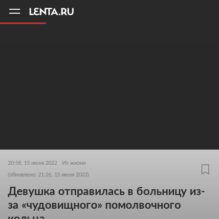
11
A
20:58, 15 июня 2022
Из жизни
(обновлено: 21:26, 15 июня 2022)
Девушка отправилась в больницу из-
за «чудовищного» помолвочного
кольца