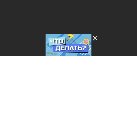
Лента добра
деактивирована. Добро
пожаловать в реальный
мир.
Что делать?