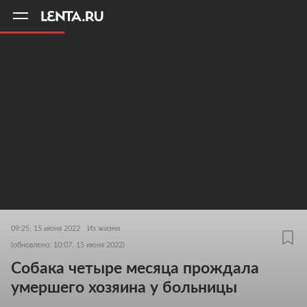
11
A
09:25, 15 июня 2022
Из жизни
(обновлено: 10:07, 15 июня 2022)
Собака четыре месяца прождала
умершего хозяина у больницы