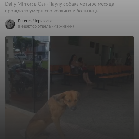
Daily Mirror: в Сан-Паулу собака четыре месяца
прождала умершего хозяина у больницы
Евгения Черкасова
(Редактор отдела «Из жизни»)