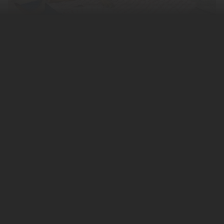
В Сан-Паулу, Бразилия, собака четыре
месяца прождала умершего хозяина у
больницы, растрогала людей и нашла
новую семью. Об этом
сообщает
Daily
Mirror.
Хозяин пса был бездомным и скитался по
улицам в компании верного питомца.
Мужчина попал в больницу после того, как
неизвестный ударил его ножом в городском
парке. Врачи неотложки оставили собаку на
месте происшествия, так как животным
нельзя находится в карете скорой помощи,
но она побежала вслед за машиной.