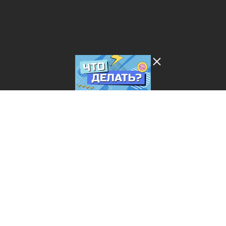
Лента добра
деактивирована. Добро
пожаловать в реальный
мир.
Что делать?