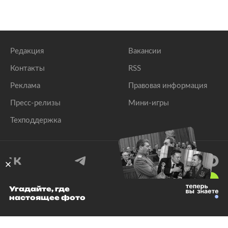
Редакция
Вакансии
Контакты
RSS
Реклама
Правовая информация
Пресс-релизы
Мини-игры
Техподдержка
18
+
Угадайте, где
настоящее фото
© 1999–2026 Все права защищены.
ООО «Лента.Ру»