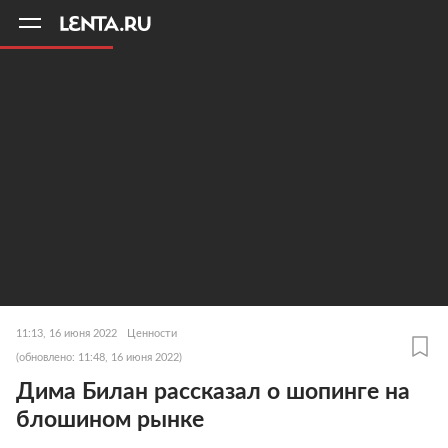
11
A
11:13, 16 июня 2022
Ценности
(обновлено: 11:48, 16 июня 2022)
Дима Билан рассказал о шопинге на
блошином рынке