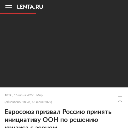
11
A
18:00, 16 июня 2022
Мир
(обновлено: 18:28, 16 июня 2022)
Евросоюз призвал Россию принять
инициативу ООН по решению
кризиса с зерном