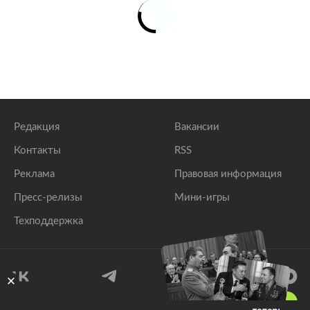
Редакция
Вакансии
Контакты
RSS
Реклама
Правовая информация
Пресс-релизы
Мини-игры
Техподдержка
18
+