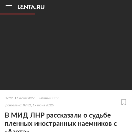
11
A
09:22, 17 июня 2022
Бывший СССР
(обновлено: 09:32, 17 июня 2022)
В МИД ЛНР рассказали о судьбе
пленных иностранных наемников с
«Азота»